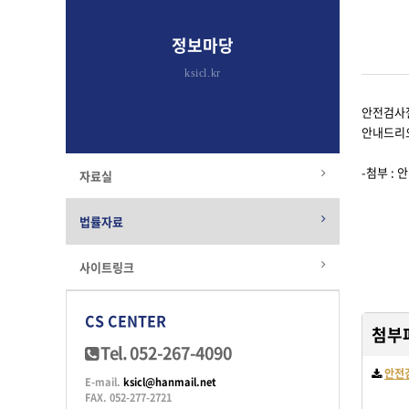
정보마당
ksicl.kr
안전검사절
안내드리오
-첨부 : 
자료실
법률자료
사이트링크
CS CENTER
첨부
Tel. 052-267-4090
안전검
E-mail.
ksicl@hanmail.net
FAX. 052-277-2721