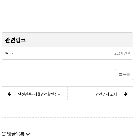
관련링크
https://www.law.go.kr/LSW/admRulLsInfoP.do?admRulSeq=2100000
252회 연결
목록
안전인증·자율안전확인신고의 절차에 관한 고시
안전검사 고시
댓글목록